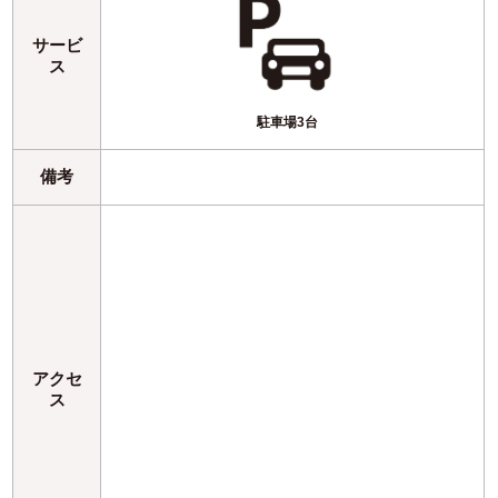
サービ
ス
駐車場3台
備考
アクセ
ス